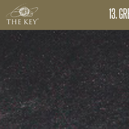
13. G