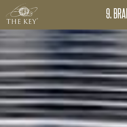
9. BR